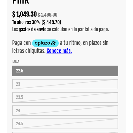
$ 1,049.30
$ 1,499.00
Te ahorras
30%
($ 449.70)
Los
gastos de envío
se calculan en la pantalla de pago.
TALLA
22.5
23
23.5
24
24.5