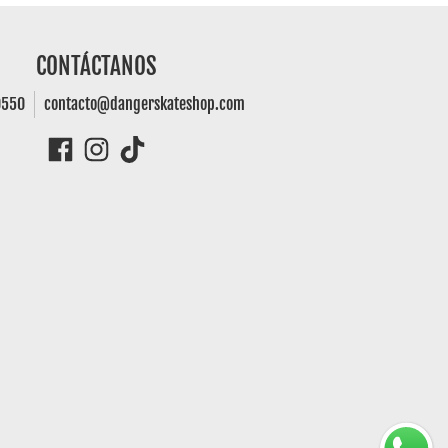
CONTÁCTANOS
0550
contacto@dangerskateshop.com