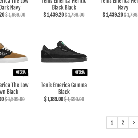
erica The Low
Tenis Emerica Heritic
Tenis Emerica Her
 Dark Navy
Black Black
Navy
.20
$ 1,699.00
$ 1,439.20
$ 1,799.00
$ 1,439.20
$ 1,799
OFERTA
OFERTA
erica The Low
Tenis Emerica Gamma
wn Black
Black
.00
$ 1,599.00
$ 1,189.00
$ 1,699.00
1
2