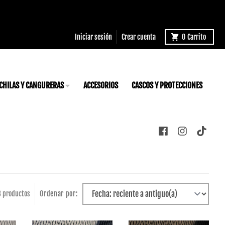
Iniciar sesión
Crear cuenta
0
Carrito
CHILAS Y CANGURERAS
ACCESORIOS
CASCOS Y PROTECCIONES
3 productos
Ordenar por: