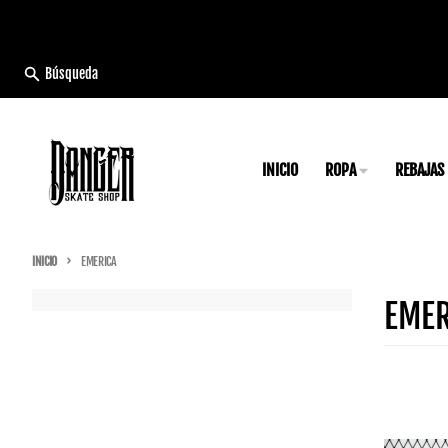
Ir directamente al contenido
Búsqueda
INICIO
ROPA
REBAJAS
INICIO
EMERICA
EMER