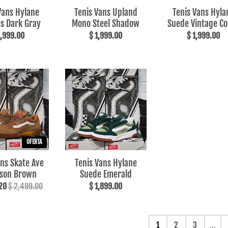
Vans Hylane
Tenis Vans Upland
Tenis Vans Hyla
es Dark Gray
Mono Steel Shadow
Suede Vintage C
1,999.00
$ 1,999.00
$ 1,999.00
OFERTA
ans Skate Ave
Tenis Vans Hylane
ison Brown
Suede Emerald
.20
$ 2,499.00
$ 1,899.00
1
2
3
…