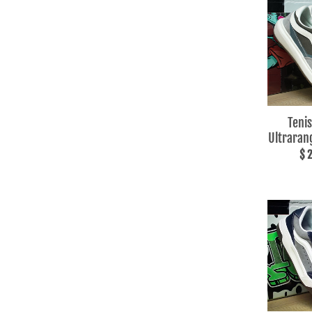
Teni
Ultrarang
$ 