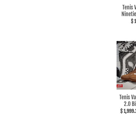
Tenis 
Nineti
$ 
Tenis V
2.0 B
$ 1,999