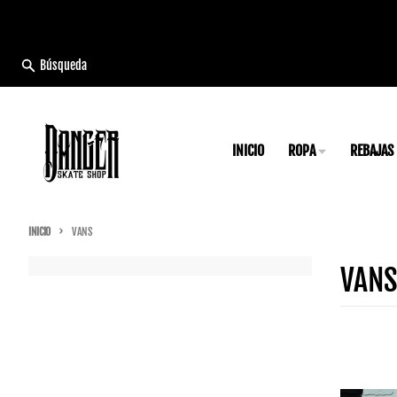
Ir directamente al contenido
Búsqueda
INICIO
ROPA
REBAJAS
INICIO
VANS
VAN