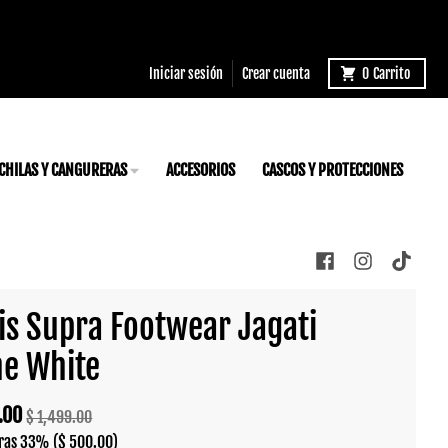
Iniciar sesión
Crear cuenta
0
Carrito
CHILAS Y CANGURERAS
ACCESORIOS
CASCOS Y PROTECCIONES
is Supra Footwear Jagati
e White
.00
$ 1,499.00
ras
33%
($ 500.00)