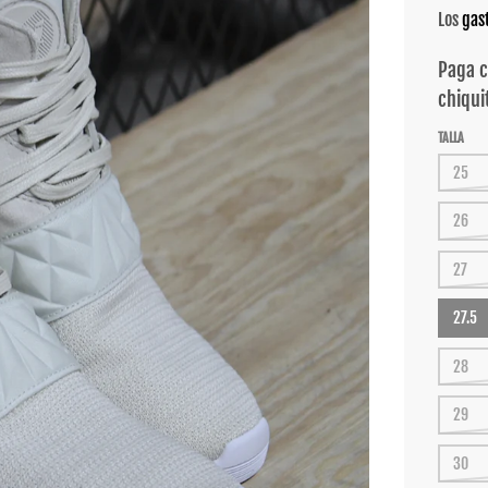
Los
gas
TALLA
25
26
27
27.5
28
29
30