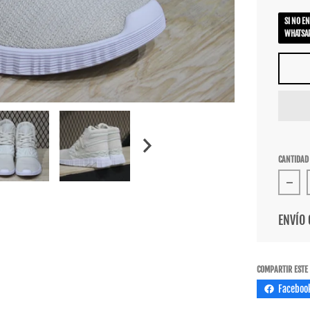
SI NO E
WHATSAP
CANTIDAD
Redu
ENVÍO 
COMPARTIR ESTE
Faceboo