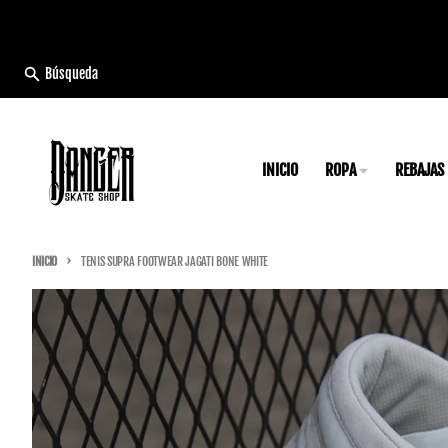
Ir directamente al contenido
Búsqueda
INICIO
ROPA
REBAJAS
INICIO
TENIS SUPRA FOOTWEAR JAGATI BONE WHITE
Ir directamente a la información del producto