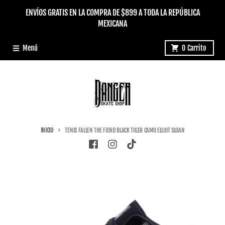
Ir directamente al contenido
ENVÍOS GRATIS EN LA COMPRA DE $899 A TODA LA REPÚBLICA
MEXICANA
Menú
0
Carrito
INICIO
TENIS FALLEN THE FIEND BLACK TIGER CAMO ELLIOT SLOAN
Ir directamente a la información del producto