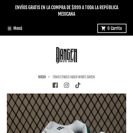
Ir directamente al contenido
ENVÍOS GRATIS EN LA COMPRA DE $899 A TODA LA REPÚBLICA
MEXICANA
Menú
0
Carrito
INICIO
TENIS ETNIES FADER WHITE GREEN
Ir directamente a la información del producto