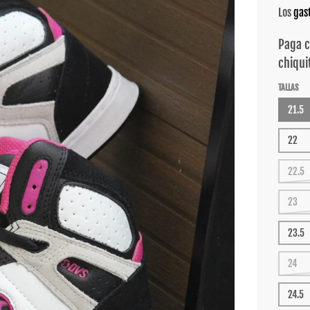
Los
gas
TALLAS
21.5
22
22.5
23
23.5
24
24.5