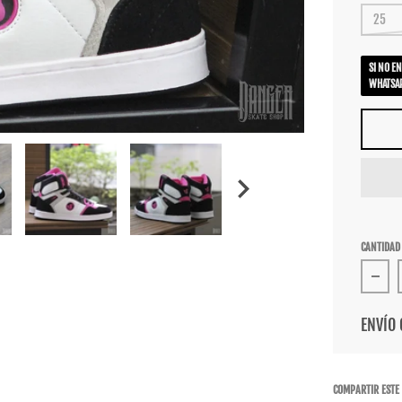
25
SI NO E
WHATSAP
CANTIDAD
Redu
ENVÍO 
COMPARTIR ESTE