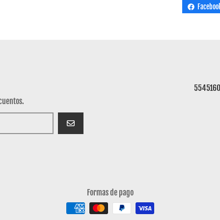
Faceboo
554516
cuentos.
SUSCRIBIRSE
Formas de pago