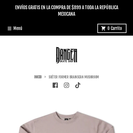
Ir directamente al contenido
ENVÍOS GRATIS EN LA COMPRA DE $899 A TODA LA REPÚBLICA
MEXICANA
Menú
0
Carrito
INICIO
SUÉTER FORMER BRAINSCAN MUSHROOM
Ir directamente a la información del producto