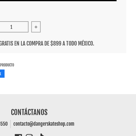
cir cantidad para Sudadera Toy Machine Vaccine
Aumentar cantidad para Sudadera Toy Machine
GRATIS EN LA COMPRA DE $899 A TODO MÉXICO.
 PRODUCTO
k
CONTÁCTANOS
0550
contacto@dangerskateshop.com