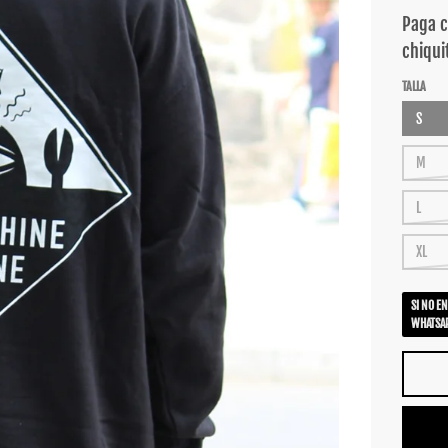
TALLA
S
M
L
XL
SI NO E
WHATSAP