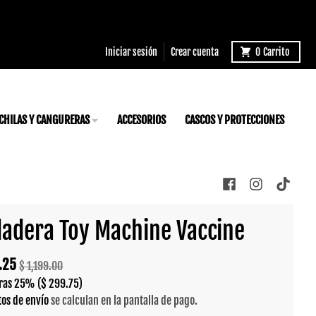
Iniciar sesión
Crear cuenta
0
Carrito
CHILAS Y CANGURERAS
ACCESORIOS
CASCOS Y PROTECCIONES
adera Toy Machine Vaccine
.25
$ 1,199.00
ras
25%
($ 299.75)
tos de envío
se calculan en la pantalla de pago.