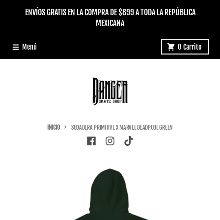
Ir directamente al contenido
ENVÍOS GRATIS EN LA COMPRA DE $899 A TODA LA REPÚBLICA
MEXICANA
Menú
0
Carrito
INICIO
SUDADERA PRIMITIVE X MARVEL DEADPOOL GREEN
Ir directamente a la información del producto