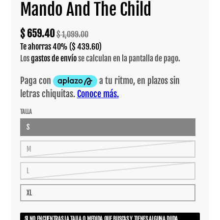
Mando And The Child
$ 659.40
$ 1,099.00
Te ahorras
40%
($ 439.60)
Los
gastos de envío
se calculan en la pantalla de pago.
TALLA
S
M
L
XL
SI NO ENCUENTRAS LA TALLA O MEDIDA QUE BUSCAS Y TIENES ALGUNA DUDA