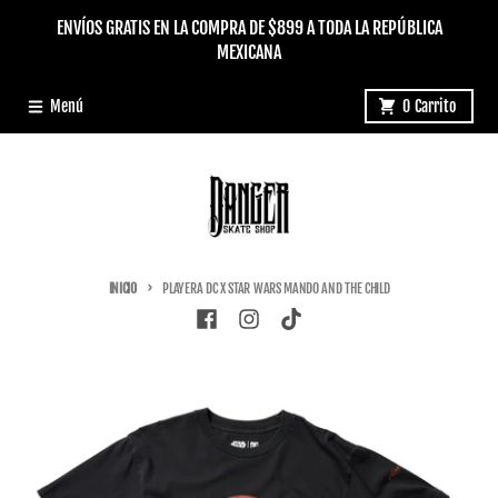
Ir directamente al contenido
ENVÍOS GRATIS EN LA COMPRA DE $899 A TODA LA REPÚBLICA
MEXICANA
Menú
0
Carrito
INICIO
PLAYERA DC X STAR WARS MANDO AND THE CHILD
Ir directamente a la información del producto