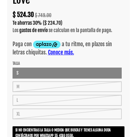
$ 524.30
$ 749.00
Te ahorras
30%
($ 224.70)
Los
gastos de envío
se calculan en la pantalla de pago.
TALLA
S
M
L
XL
SI NO ENCUENTRAS LA TALLA O MEDIDA QUE BUSCAS Y TIENES ALGUNA DUDA
CONTÁCTANOS POR WHATSAPP 55 4516 0550.