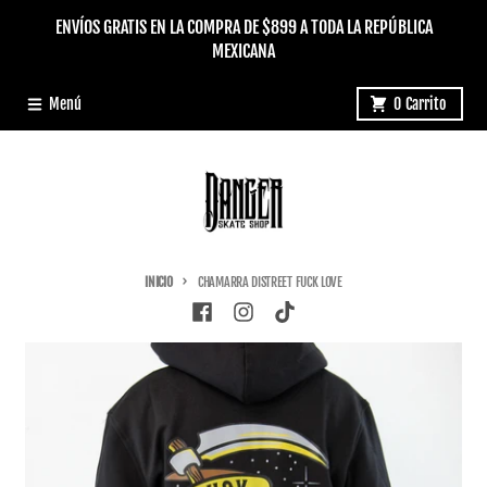
Ir directamente al contenido
ENVÍOS GRATIS EN LA COMPRA DE $899 A TODA LA REPÚBLICA
MEXICANA
Menú
0
Carrito
INICIO
CHAMARRA DISTREET FUCK LOVE
Ir directamente a la información del producto