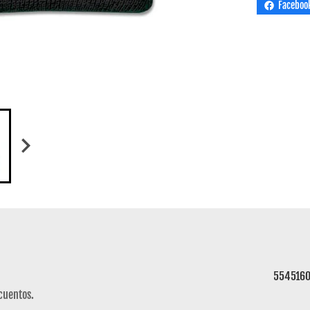
Faceboo
554516
cuentos.