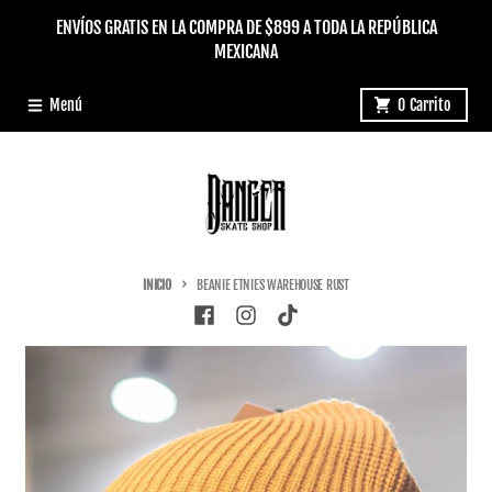
Ir directamente al contenido
ENVÍOS GRATIS EN LA COMPRA DE $899 A TODA LA REPÚBLICA
MEXICANA
Menú
0
Carrito
INICIO
BEANIE ETNIES WAREHOUSE RUST
Ir directamente a la información del producto